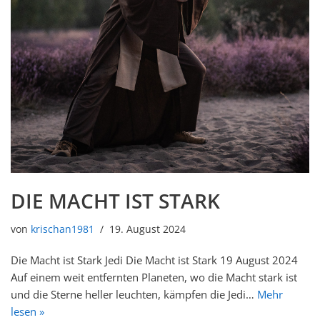
DIE MACHT IST STARK
von
krischan1981
19. August 2024
Die Macht ist Stark Jedi Die Macht ist Stark 19 August 2024
Auf einem weit entfernten Planeten, wo die Macht stark ist
und die Sterne heller leuchten, kämpfen die Jedi…
Mehr
lesen »