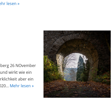
hr lesen »
enberg 26 NOvember
 und wirkt wie ein
klichkeit aber ein
2020…
Mehr lesen »