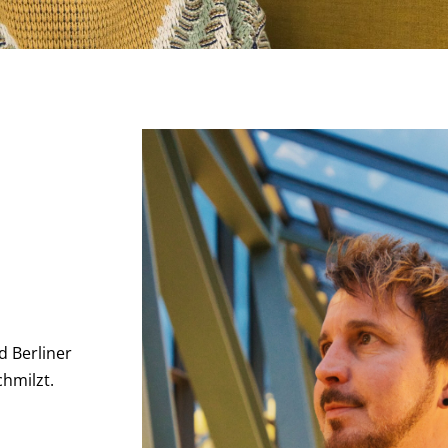
d Berliner
chmilzt.