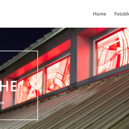
Home
Fotobl
CHE
MM